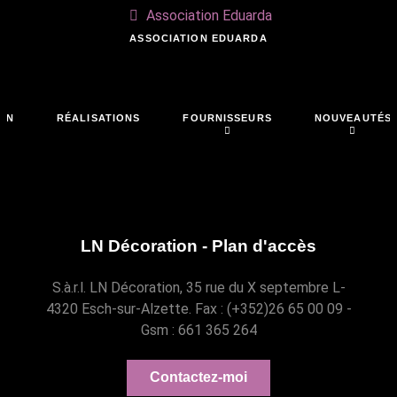
Association Eduarda
ASSOCIATION EDUARDA
ON
RÉALISATIONS
FOURNISSEURS
NOUVEAUTÉS
LN Décoration - Plan d'accès
S.à.r.l. LN Décoration, 35 rue du X septembre L-
4320 Esch-sur-Alzette. Fax : (+352)26 65 00 09 -
Gsm : 661 365 264
Contactez-moi