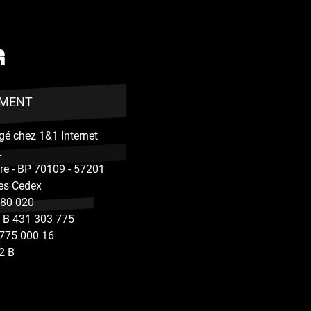
EMENT
rgé chez 1&1 Internet
L
are - BP 70109 - 57201
es Cedex
080 020
 B 431 303 775
775 000 16
2 B