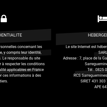
DENTIALITE
HEBERG
rsonnelles concernant les
Le site Internet est hébe
te, y compris leur identité,
SAR
s. Le responsable du site
Adresse : 7, place de la G
 à respecter les conditions
Sarreguemin
alité applicables en France
Tél : 0825 
er ces informations à des
RCS Sarreguemines
tiers.
SIRET 431 303 
APE 64