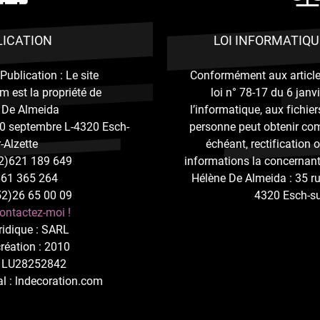
LICATION
LOI INFORMATIQU
Publication : Le site
Conformément aux articles
m est la propriété de
loi n° 78-17 du 6 janv
 De Almeida
l’informatique, aux fichiers
10 septembre L-4320 Esch-
personne peut obtenir com
-Alzette
échéant, rectification
52)621 189 649
informations la concernant
 661 365 264
Hélène De Almeida : 35 r
52)26 65 00 09
4320 Esch-su
ontactez-moi !
ridique : SARL
réation : 2010
: LU28252842
al : lndecoration.com