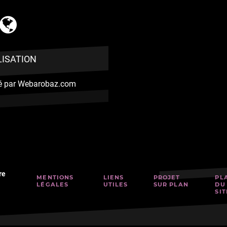
LISATION
isé par Webarobaz.com
re
MENTIONS
LIENS
PROJET
PL
LÉGALES
UTILES
SUR PLAN
DU
SIT