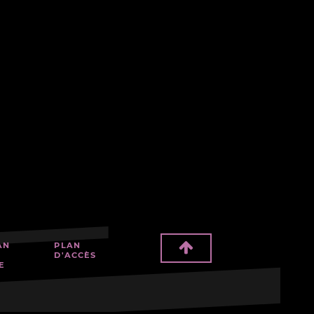
AN
PLAN
D'ACCÈS
E