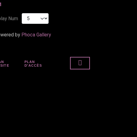
1
play Num
wered by
Phoca Gallery
AN
PLAN
 SITE
D'ACCÈS