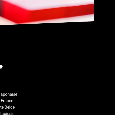
e
 japonaise
n France
te Belge
tapissier