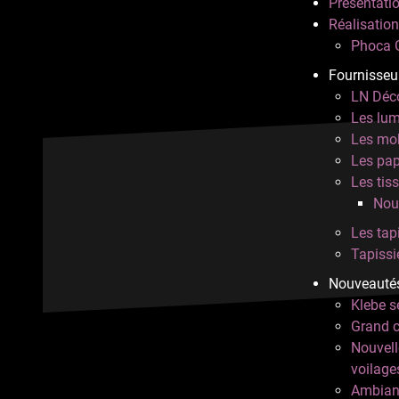
Présentati
Réalisatio
Phoca G
Fournisseu
LN Déco
Les lum
Les mob
Les pap
Les tiss
Nou
Les tap
Tapissi
Nouveauté
Klebe s
Grand c
Nouvell
voilage
Ambianc