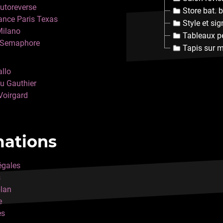
utoreverse
Store bat. 
nce Paris Texas
Style et sig
Milano
Tableaux p
s Semaphore
Tapis sur 
llo
u Gauthier
Voirgard
mations
égales
s
plan
e
ès