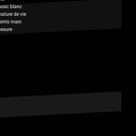
basic blanc
nature de vie
eints main
mesure