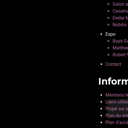
Salon a
Casama
Dedar 
Nobili
Expo
Bayé Ga
Matthie
Robert 
Contact
Infor
Mentions l
Liens utile
Projet sur 
Plan du sit
Plan d'acc