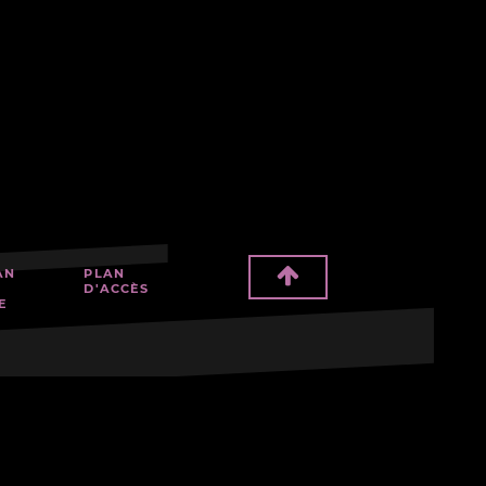
AN
PLAN
D'ACCÈS
E