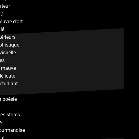
ateur
3D
œuvre d'art
ylé
térieurs
phistiqué
visuelle
ves
e mauve
élicate
étudiant
en poésie
es stores
e
ourmandise
ité