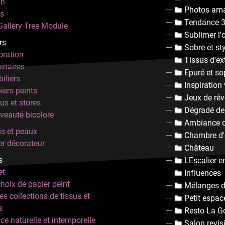
on
Photos am
ns
Tendance 
allery Tree Module
Sublimer l'
rs
Sobre et st
ration
Tissus d'ex
inaires
Epuré et so
iliers
Inspiration 
iers peints
Jeux de rê
us et stores
Dégradé d
veauté bicolore
Ambiance d
is et peaux
Chambre d'
er décorateur
Château
s
L'Escalier 
et
Influences
hoix de papier peint
Mélanges d
es collections de tissus et
Petit espac
s
Resto La G
e naturelle et intemporelle
Salon revis